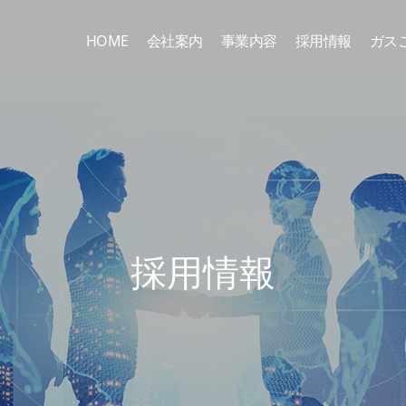
HOME
会社案内
事業内容
採用情報
ガス
採
用
情
報