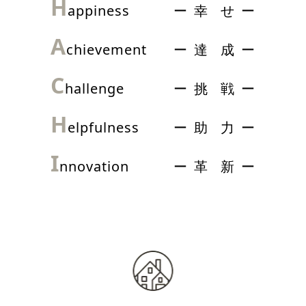
H
appiness
幸
せ
A
chievement
達
成
C
hallenge
挑
戦
H
elpfulness
助
力
I
nnovation
革
新