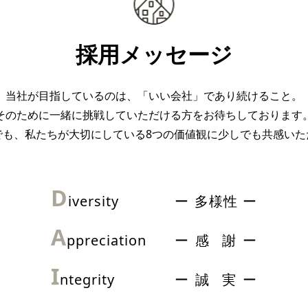
採用メッセージ
当社が目指しているのは、「いい会社」であり続けること。
そのために一緒に挑戦していただける方をお待ちしております
でも、私たちが大切にしている8つの価値観に少しでも共感いた
D
iversity
多様性
A
ppreciation
感
謝
I
ntegrity
誠
実